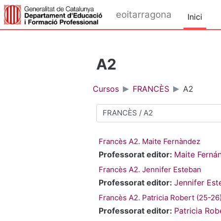
Ves al contingut principal
eoitarragona
Inici
A2
Cursos
FRANCÈS
A2
Categories de cursos
Francès A2. Maite Fernàndez
Professorat editor:
Maite Ferná
Francès A2. Jennifer Esteban
Professorat editor:
Jennifer Es
Francès A2. Patricia Robert (25-26
Professorat editor:
Patricia Rob