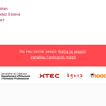
teban
ndez Esteve
ert
No heu iniciat sessió (
Inicia la sessió
)
Instal·leu l'aplicació mòbil