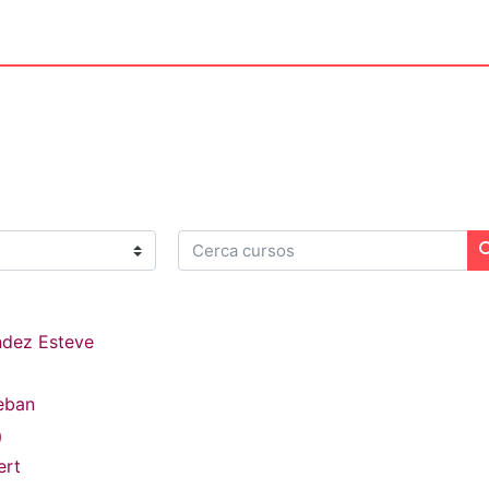
Cerca cursos
ndez Esteve
teban
)
ert