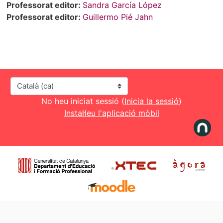
Professorat editor:
Sandra García López
Professorat editor:
Guillermo Pié Jahn
Idioma
No heu iniciat sessió (
Inicia la sessió
)
Instal·leu l'aplicació mòbil