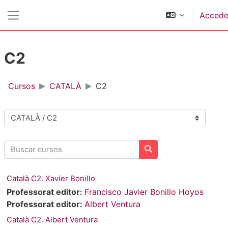
Ir ao contido principal
Accede
Panel lateral
C2
Cursos
CATALÀ
C2
Categorías de cursos
Buscar cursos
Buscar cursos
Català C2. Xavier Bonillo
Professorat editor:
Francisco Javier Bonillo Hoyos
Professorat editor:
Albert Ventura
Català C2. Albert Ventura