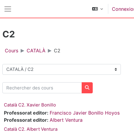
Passer au contenu principal
Connexio
Panneau latéral
C2
Cours
CATALÀ
C2
Catégories de cours
Rechercher des cours
Rechercher des cours
Català C2. Xavier Bonillo
Professorat editor:
Francisco Javier Bonillo Hoyos
Professorat editor:
Albert Ventura
Català C2. Albert Ventura