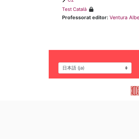
Test Català
Professorat editor:
Ventura Albe
言語設定