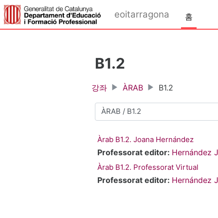
메인 콘텐츠로 건너뛰기
eoitarragona
홈
B1.2
강좌
ÀRAB
B1.2
강좌 범주
Àrab B1.2. Joana Hernández
Professorat editor:
Hernández 
Àrab B1.2. Professorat Virtual
Professorat editor:
Hernández 