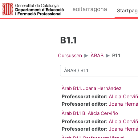
Ga naar hoofdinhoud
eoitarragona
Startpag
B1.1
Cursussen
ÀRAB
B1.1
Cursuscategorieën
Àrab B1.1. Joana Hernández
Professorat editor:
Alicia Cerv
Professorat editor:
Joana Hern
Àrab B1.1 B. Alícia Cerviño
Professorat editor:
Alicia Cerv
Professorat editor:
Joana Hern