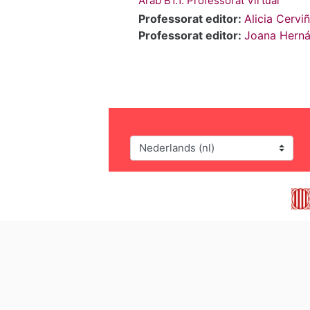
Àrab B1.1. Professorat Virtual
Professorat editor:
Alicia Cerv
Professorat editor:
Joana Hern
Taal