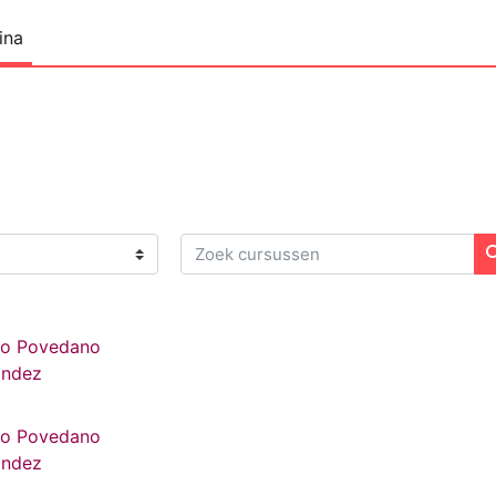
ina
Zoek cursussen
iño Povedano
ández
iño Povedano
ández