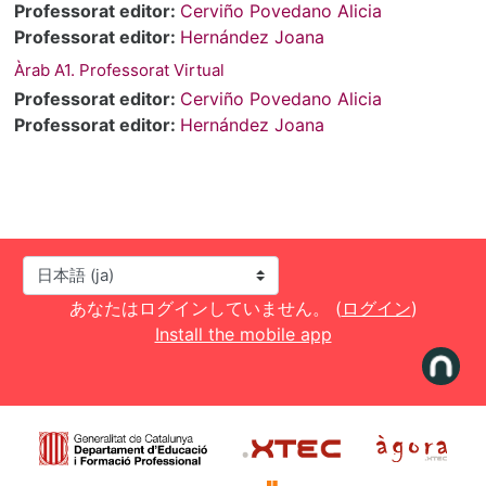
Professorat editor:
Cerviño Povedano Alicia
Professorat editor:
Hernández Joana
Àrab A1. Professorat Virtual
Professorat editor:
Cerviño Povedano Alicia
Professorat editor:
Hernández Joana
言語設定
あなたはログインしていません。 (
ログイン
)
Install the mobile app