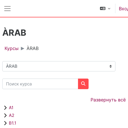
Перейти к основному содержанию
Вхо
Боковая панель
ÀRAB
Курсы
ÀRAB
Категории курсов
Поиск курса
Поиск курса
Развернуть всё
A1
A2
B1.1