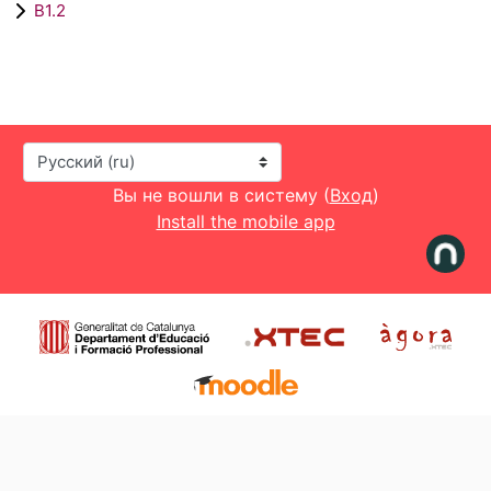
B1.2
Язык
Вы не вошли в систему (
Вход
)
Install the mobile app