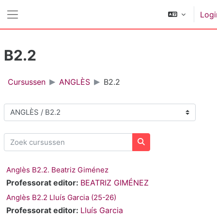
Ga naar hoofdinhoud
Logi
Zijpaneel
B2.2
Cursussen
ANGLÈS
B2.2
Cursuscategorieën
Zoek cursussen
Zoek cursussen
Anglès B2.2. Beatriz Giménez
Professorat editor:
BEATRIZ GIMÉNEZ
Anglès B2.2 Lluís Garcia (25-26)
Professorat editor:
Lluís Garcia