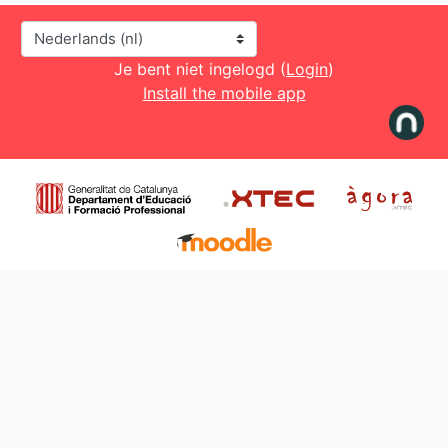
Taal
Je bent niet ingelogd (
Login
)
Install the mobile app