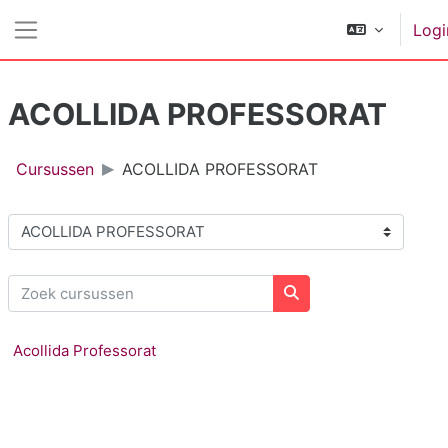
Ga naar hoofdinhoud
Logi
Zijpaneel
ACOLLIDA PROFESSORAT
Cursussen
ACOLLIDA PROFESSORAT
Cursuscategorieën
Zoek cursussen
Zoek cursussen
Acollida Professorat