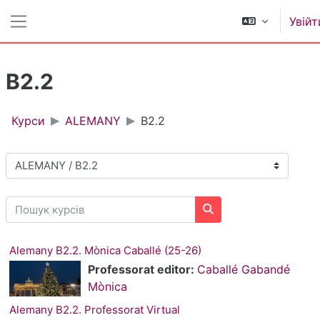
Перейти до головного вмісту
Увійт
Бокова панель
B2.2
Курси
ALEMANY
B2.2
Категорії курсів
Пошук курсів
Пошук курсів
Alemany B2.2. Mònica Caballé (25-26)
Professorat editor:
Caballé Gabandé
Mònica
Alemany B2.2. Professorat Virtual