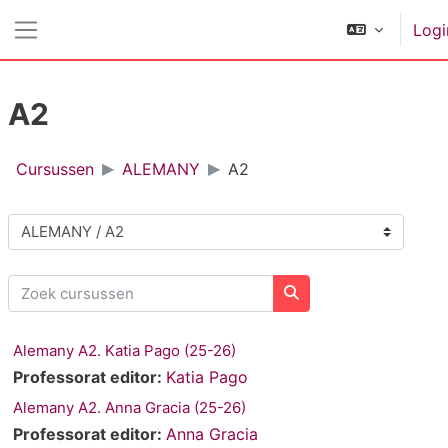
Ga naar hoofdinhoud
Logi
Zijpaneel
A2
Cursussen
ALEMANY
A2
Cursuscategorieën
Zoek cursussen
Zoek cursussen
Alemany A2. Katia Pago (25-26)
Professorat editor:
Katia Pago
Alemany A2. Anna Gracia (25-26)
Professorat editor:
Anna Gracia