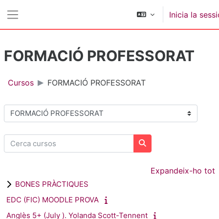
Ves al contingut principal
Inicia la sess
Panell lateral
FORMACIÓ PROFESSORAT
Cursos
FORMACIÓ PROFESSORAT
Categories de cursos
Cerca cursos
Cerca cursos
Expandeix-ho tot
BONES PRÀCTIQUES
EDC (FIC) MOODLE PROVA
Anglès 5+ (July ). Yolanda Scott-Tennent