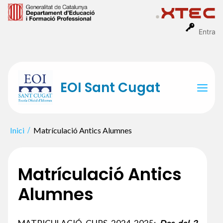
Vés
al
contingut
Entra
EOI Sant Cugat
Mai
Men
Inici
Matrículació Antics Alumnes
Matrículació Antics
Alumnes