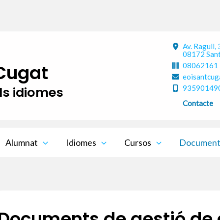
Av. Ragull,
08172 Sant
 Cugat
08062161
eoisantcug
ls idiomes
93590149
Contacte
Alumnat
Idiomes
Cursos
Documents
Documents de gestió de 