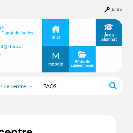
Entra
 39
 Cugat del Vallès
Àrea
Inici
Calendari
alumnat
at@xtec.cat
0
Bústia de
moodle
Mostra proves
suggeriments
 de centre
FAQS
centre