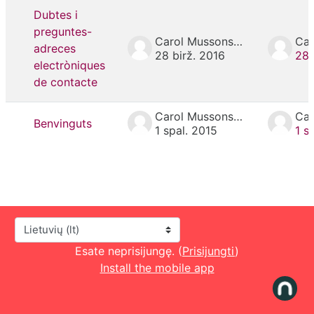
Dubtes i
preguntes-
Carol Mussons Juncar
adreces
28 birž. 2016
28 
electròniques
de contacte
Carol Mussons Juncar
Benvinguts
1 spal. 2015
1 s
Kalba
Esate neprisijungę. (
Prisijungti
)
Install the mobile app