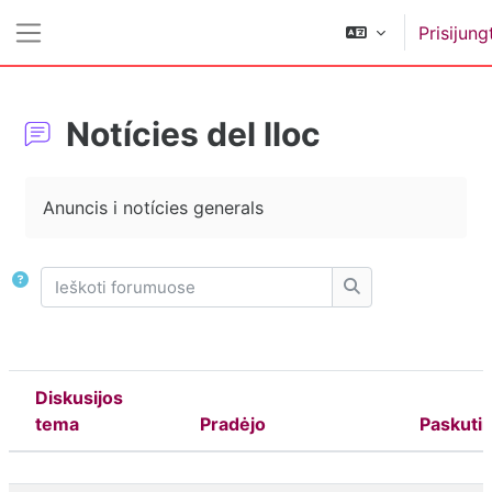
Pereiti į pagrindinį turinį
Prisijung
Šoninis skydelis
Notícies del lloc
Užbaigimo reikalavimai
Anuncis i notícies generals
Ieškoti forumuose
Ieškoti forumuose
Diskusijos
tema
Pradėjo
Paskutin
Būsena
Diskusijų sąrašas. Rodoma 2 iš 2 disk