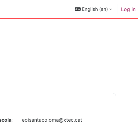
English ‎(en)‎
Log in
scola
: eoisantacoloma@xtec.cat