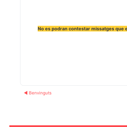
No es podran contestar missatges que e
◀︎ Benvinguts