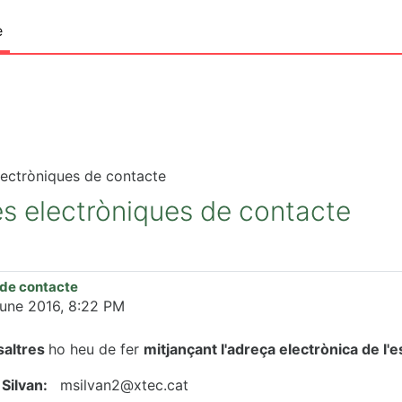
e
lectròniques de contacte
s electròniques de contacte
 de contacte
June 2016, 8:22 PM
saltres
ho heu de fer
mitjançant l'adreça electrònica de l'e
 Silvan:
msilvan2@xtec.cat