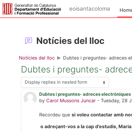
Skip to main content
eoisantacoloma
Hom
Notícies del lloc
Notícies del lloc
Dubtes i preguntes- adreces e
Dubtes i preguntes- adrece
Display mode
Dubtes i preguntes- adreces electròniques
Number of replies: 0
by
Carol Mussons Juncar
-
Tuesday, 28 
Recordeu que
si voleu contactar amb no
o adreçant-vos a la cap d'estudis, Maria