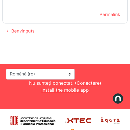
Permalink
← Benvinguts
Limbă
Nu sunteți conectat. (
Conectare
)
Install the mobile app