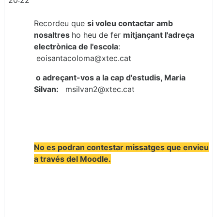
20:22
Recordeu que
si voleu contactar amb
nosaltres
ho heu de fer
mitjançant l'adreça
electrònica de l'escola
:
eoisantacoloma@xtec.cat
o adreçant-vos a la cap d'estudis, Maria
Silvan:
msilvan2@xtec.cat
No es podran contestar missatges que envieu
a través del Moodle.