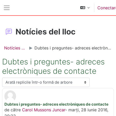
Sari la conţinutul principal
Conectar
Panou lateral
Notícies del lloc
Notícies del lloc
Dubtes i preguntes- adreces electròniques de contacte
Dubtes i preguntes- adreces
electròniques de contacte
Afişează mod
Dubtes i preguntes- adreces electròniques de contacte
Număr de răspunsuri: 0
de către
Carol Mussons Juncar
-
marți, 28 iunie 2016,