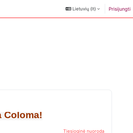
Lietuvių ‎(lt)‎
Prisijungti
a Coloma!
Tiesioginė nuoroda