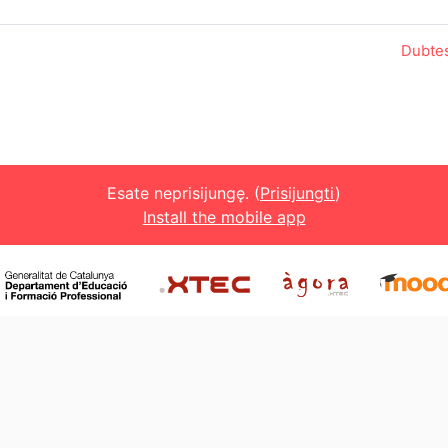
Dubtes
Esate neprisijungę. (
Prisijungti
)
Install the mobile app