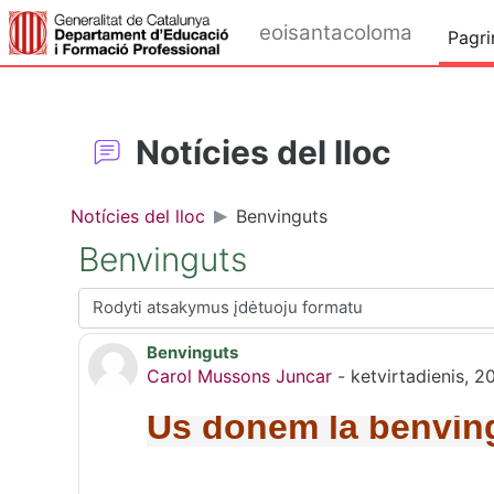
Pereiti į pagrindinį turinį
eoisantacoloma
Pagri
Notícies del lloc
Notícies del lloc
Benvinguts
Benvinguts
Rodymo režimas
Benvinguts
Atsakymų skaičius: 0
Carol Mussons Juncar
-
ketvirtadienis, 20
Us donem la benving