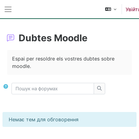
Перейти до головного вмісту
Увійт
Бокова панель
Dubtes Moodle
Умови завершення
Espai per resoldre els vostres dubtes sobre
moodle.
Пошук на форумах
Пошук на форума
Немає тем для обговорення