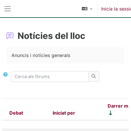
Ves al contingut principal
Inicia la sess
Panell lateral
Notícies del lloc
Requisits de compleció
Anuncis i notícies generals
Cerca als fòrums
Cerca als fòrums
Darrer mi
Debat
Iniciat per
Estat
Llista de debats. S'estan mostrant el