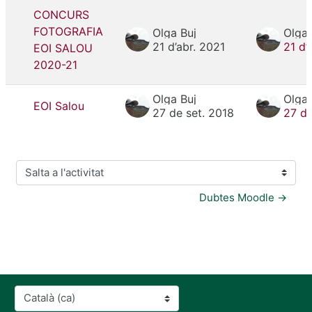
CONCURS
FOTOGRAFIA
Olga Buj
Olga 
21 d’abr. 2021
21 d’
EOI SALOU
2020-21
Olga Buj
Olga 
EOI Salou
27 de set. 2018
27 de
Salta a l'activitat
Dubtes Moodle →
Idioma