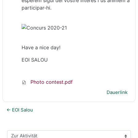
esperem sigui del vostre interès i us animem a
participar-hi.
Have a nice day!
EOI SALOU
Photo contest.pdf
Dauerlink
← EOI Salou