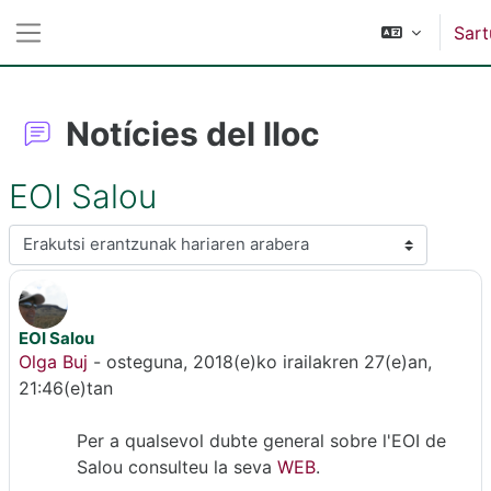
Joan eduki nagusira zuzenean
Sart
Alboko panela
Notícies del lloc
EOI Salou
Erakusteko modua
EOI Salou
Erantzun kopurua: 0
Olga Buj
-
osteguna, 2018(e)ko irailakren 27(e)an,
21:46(e)tan
Per a qualsevol dubte general sobre l'EOI de
Salou consulteu la seva
WEB
.