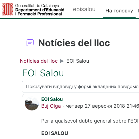
Перейти до головного вмісту
eoisalou
На головну
Notícies del lloc
Notícies del lloc
EOI Salou
EOI Salou
Тип показу
EOI Salou
Кількість відповідей: 0
Buj Olga
-
четвер 27 вересня 2018 21:4
Per a qualsevol dubte general sobre l'EO
EOI SALOU