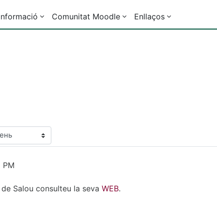
Informació
Comunitat Moodle
Enllaços
6 PM
I de Salou consulteu la seva
WEB
.