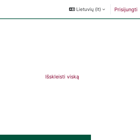
Lietuvių ‎(lt)‎
Prisijungti
Išskleisti viską