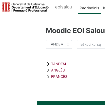
Pereiti į pagrindinį turinį
eoisalou
Pagrindinis
I
Moodle EOI Salou
Ieškoti kursų
Kursų kategorijos
TÀNDEM
ANGLÈS
FRANCÈS