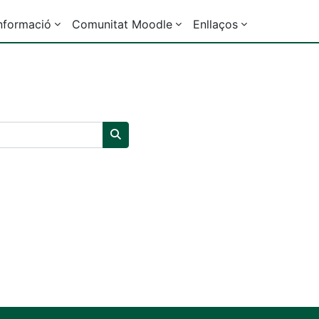
nformació
Comunitat Moodle
Enllaços
Ieškoti kursų