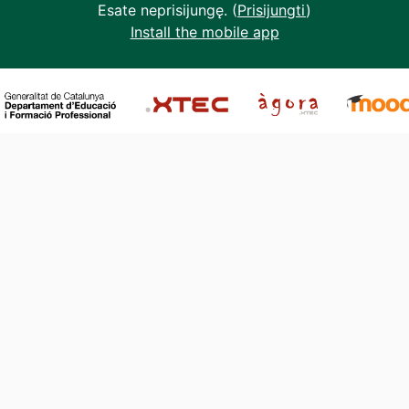
Esate neprisijungę. (
Prisijungti
)
Install the mobile app