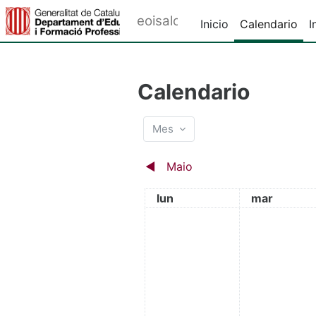
Ir ao contido principal
eoisalou
Inicio
Calendario
I
Calendario
Mes
◀︎
Maio
luns
martes
lun
mar