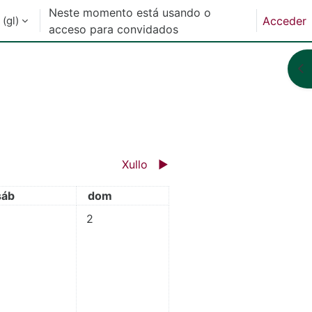
Neste momento está usando o
(gl)‎
Acceder
acceso para convidados
Ab
Xullo
▶︎
sábado
domingo
sáb
dom
n hai eventos, sábado, 1 de xuño
Non hai eventos, domingo, 2 de xuño
2