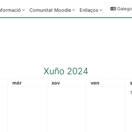
Galego ‎
nformació
Comunitat Moodle
Enllaços
Xuño 2024
mércores
xoves
venres
mér
xov
ven
No
1