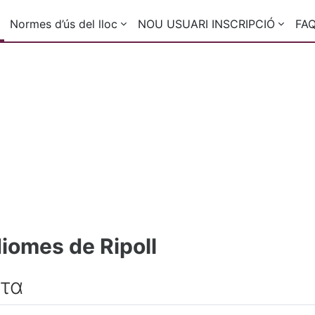
Normes d’ús del lloc
NOU USUARI INSCRIPCIÓ
FA
diomes de Ripoll
ατα