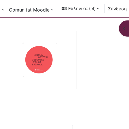
Ελληνικά ‎(el)‎
Σύνδεση
Q
Comunitat Moodle
Άν