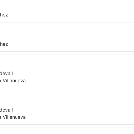
chez
chez
devall
a Villanueva
devall
a Villanueva