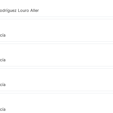
odríguez Louro Aller
cía
cía
cía
cía