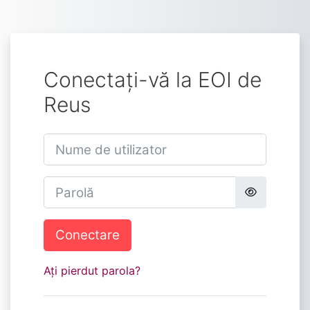
Sari la conţinutul principal
Conectați-vă la EOI de
Reus
Nume de utilizator
Parolă
Conectare
Ați pierdut parola?