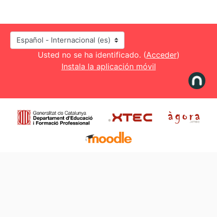
Idioma
Usted no se ha identificado. (
Acceder
)
Instala la aplicación móvil