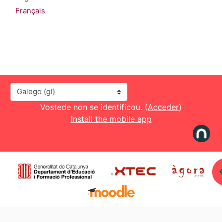
Français
Idioma
Vostede non se identificou. (
Acceder
)
Install the mobile app