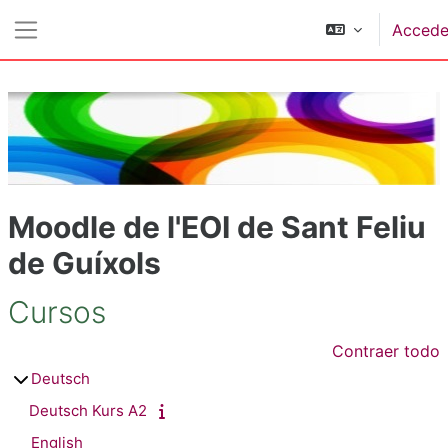
Ir ao contido principal
Accede
Panel lateral
Moodle de l'EOI de Sant Feliu
de Guíxols
Cursos
Contraer todo
Deutsch
Deutsch Kurs A2
English