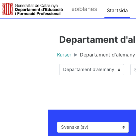
Gå direkt till huvudinnehåll
eoiblanes
Startsida
Departament d'a
Kurser
Departament d'alemany
Sö
Kurskategorier
Språk