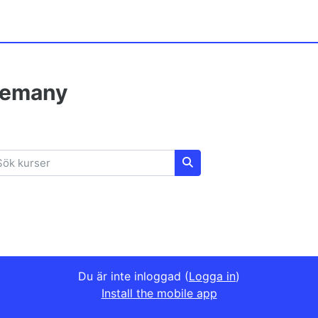
lemany
k kurser
Sök kurser
Du är inte inloggad (
Logga in
)
Install the mobile app