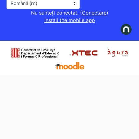
Limbă
Nu sunteți conectat. (
Conectare
)
Install the mobile app