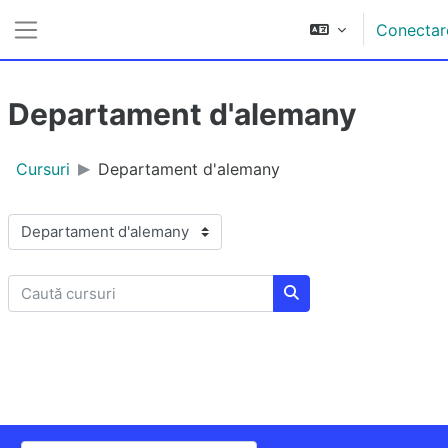
Sari la conţinutul principal
Conectar
Panou lateral
Departament d'alemany
Cursuri
Departament d'alemany
Categorii curs
Caută cursuri
Caută cursuri