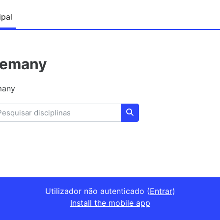
ipal
lemany
many
squisar disciplinas
Pesquisar disciplinas
Utilizador não autenticado (
Entrar
)
Install the mobile app