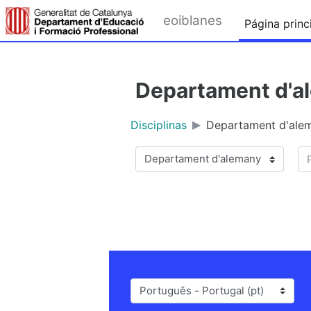
Ir para o conteúdo principal
eoiblanes
Página princ
Departament d'a
Disciplinas
Departament d'ale
Pe
Categorias de disciplinas
Idioma