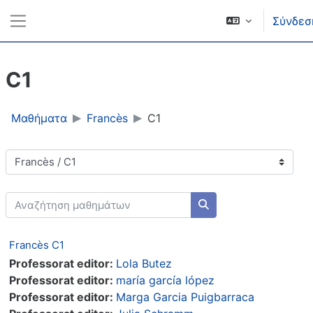
Μετάβαση στο κεντρικό περιεχόμενο
Σύνδεσ
Πλευρικός πίνακας
C1
Μαθήματα
Francès
C1
Κατηγορίες μαθημάτων
Αναζήτηση μαθημάτων
Αναζήτηση μαθημάτω
Francès C1
Professorat editor:
Lola Butez
Professorat editor:
maría garcía lópez
Professorat editor:
Marga Garcia Puigbarraca