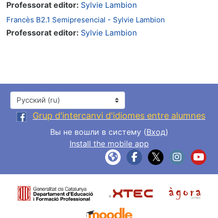
Professorat editor:
Sylvie Lambion
Francès B2.1 Semipresencial - Sylvie Lambion
Professorat editor:
Sylvie Lambion
Язык
Grup d'intercanvi d'idiomes entre alumnes
Вы не вошли в систему (
Вход
)
Install the mobile app