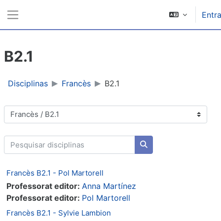
Ir para o conteúdo principal
Entra
Painel lateral
B2.1
Disciplinas
Francès
B2.1
Categorias de disciplinas
Pesquisar disciplinas
Pesquisar disciplinas
Francès B2.1 - Pol Martorell
Professorat editor:
Anna Martínez
Professorat editor:
Pol Martorell
Francès B2.1 - Sylvie Lambion