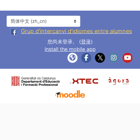
语言
Grup d'intercanvi d'idiomes entre alumnes
您尚未登录。 (
登录
)
Install the mobile app