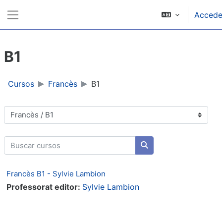
Ir ao contido principal
Accede
Panel lateral
B1
Cursos
Francès
B1
Categorías de cursos
Buscar cursos
Buscar cursos
Francès B1 - Sylvie Lambion
Professorat editor:
Sylvie Lambion