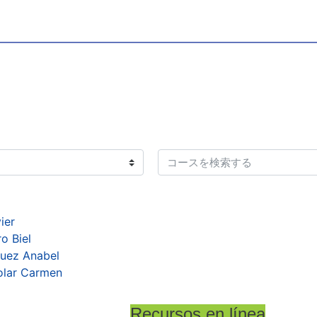
コースを検索する
ier
ro Biel
guez Anabel
olar Carmen
Recursos en línea