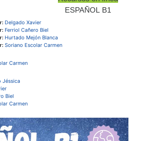
ESPAÑOL
B1
r:
Delgado Xavier
r:
Ferriol Cañero Biel
r:
Hurtado Mejón Blanca
r:
Soriano Escolar Carmen
olar Carmen
ó Jéssica
ier
ro Biel
olar Carmen