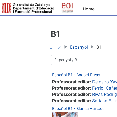
メインコンテンツへスキップする
Home
B1
コース
Espanyol
B1
コースカテゴリ
Español B1 - Anabel Rivas
Professorat editor:
Delgado Xav
Professorat editor:
Ferriol Cañe
Professorat editor:
Rivas Rodrí
Professorat editor:
Soriano Esc
Español B1 - Blanca Hurtado