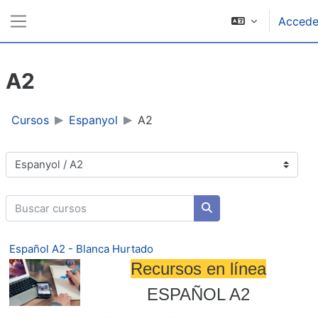
Ir ao contido principal
Accede
Panel lateral
A2
Cursos
Espanyol
A2
Categorías de cursos
Buscar cursos
Buscar cursos
Español A2 - Blanca Hurtado
Recursos en línea
ESPAÑOL A2