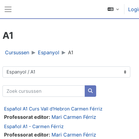
Ga naar hoofdinhoud
Logi
Zijpaneel
A1
Cursussen
Espanyol
A1
Cursuscategorieën
Zoek cursussen
Zoek cursussen
Español A1 Curs Vall d'Hebron Carmen Férriz
Professorat editor:
Mari Carmen Férriz
Español A1 - Carmen Férriz
Professorat editor:
Mari Carmen Férriz