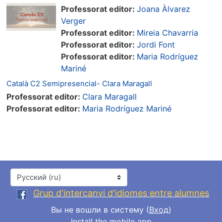
Professorat editor:
Joana Àlvarez
Verger
Professorat editor:
Mireia Chavarria
Professorat editor:
Jordi Font
Professorat editor:
Maria Rodríguez
Mariné
Català C2 Semipresencial- Clara Maragall
Professorat editor:
Clara Maragall
Professorat editor:
Maria Rodríguez Mariné
Язык
Grup d'intercanvi d'idiomes entre alumnes
Вы не вошли в систему (
Вход
)
Install the mobile app