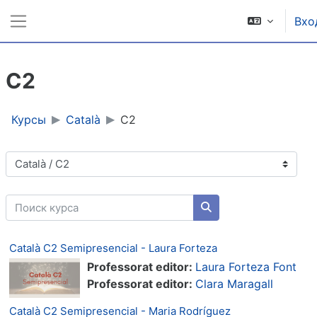
Перейти к основному содержанию
Вхо
Боковая панель
C2
Курсы
Català
C2
Категории курсов
Поиск курса
Поиск курса
Català C2 Semipresencial - Laura Forteza
Professorat editor:
Laura Forteza Font
Professorat editor:
Clara Maragall
Català C2 Semipresencial - Maria Rodríguez