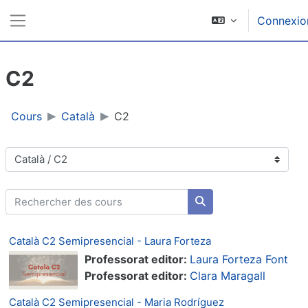
Passer au contenu principal
Connexio
Panneau latéral
C2
Cours
Català
C2
Catégories de cours
Rechercher des cours
Rechercher des cours
Català C2 Semipresencial - Laura Forteza
Professorat editor:
Laura Forteza Font
Professorat editor:
Clara Maragall
Català C2 Semipresencial - Maria Rodríguez