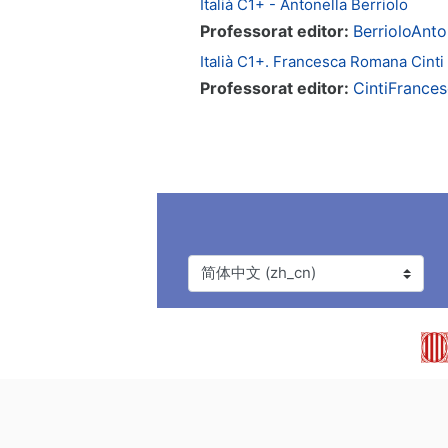
Italià C1+ - Antonella Berriolo
Professorat editor:
BerrioloAnto
Italià C1+. Francesca Romana Cinti
Professorat editor:
CintiFrance
语言