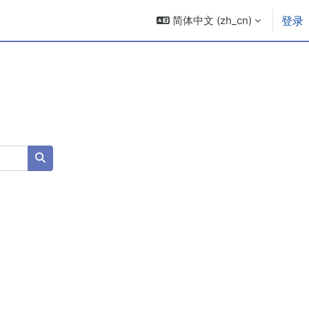
简体中文 ‎(zh_cn)‎
登录
搜索课程