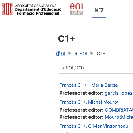
跳到主要内容
首页
C1+
课程
+ EOI
C1+
课程类别
Francès C1 + - María García
Professorat editor:
garcía lópe
Francès C1+. Michel Mourot
Professorat editor:
COMBRIATA
Professorat editor:
MourotMich
Francès C1+. Olivier Vinsonneau