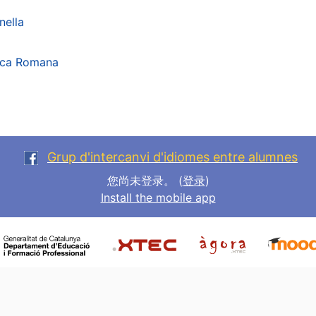
nella
sca Romana
Grup d'intercanvi d'idiomes entre alumnes
您尚未登录。 (
登录
)
Install the mobile app