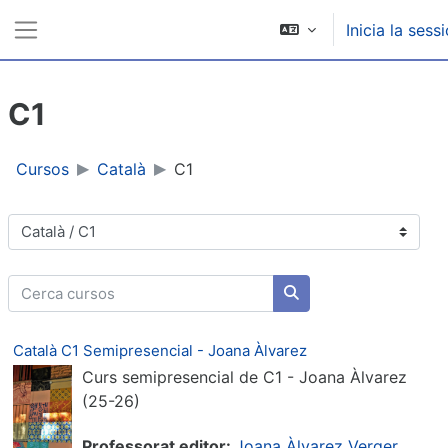
Ves al contingut principal
Inicia la sess
Panell lateral
C1
Cursos
Català
C1
Categories de cursos
Cerca cursos
Cerca cursos
Català C1 Semipresencial - Joana Àlvarez
Curs semipresencial de C1 - Joana Àlvarez
(25-26)
Professorat editor:
Joana Àlvarez Verger