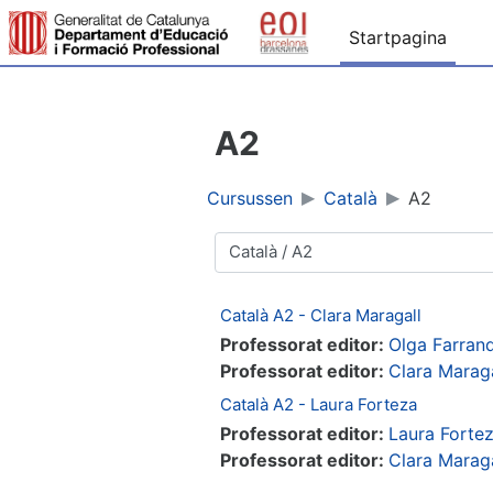
Ga naar hoofdinhoud
Startpagina
A2
Cursussen
Català
A2
Cursuscategorieën
Català A2 - Clara Maragall
Professorat editor:
Olga Farran
Professorat editor:
Clara Maraga
Català A2 - Laura Forteza
Professorat editor:
Laura Forte
Professorat editor:
Clara Maraga