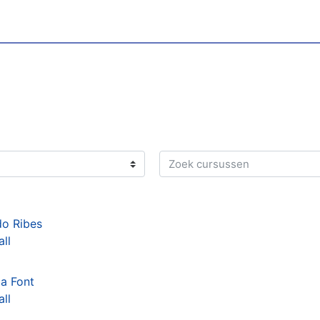
Zoek cursussen
do Ribes
ll
za Font
ll