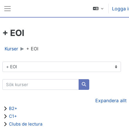
Gå direkt till huvudinnehåll
Logga i
Sidopanel
+ EOI
Kurser
+ EOI
Kurskategorier
Sök kurser
Sök kurser
Expandera allt
B2+
C1+
Clubs de lectura