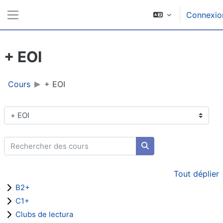
Passer au contenu principal
Connexio
Panneau latéral
+ EOI
Cours
+ EOI
Catégories de cours
Rechercher des cours
Rechercher des cours
Tout déplier
B2+
C1+
Clubs de lectura