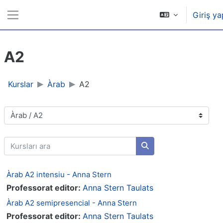
Ana içeriğe git
Giriş ya
Yan panel
A2
Kurslar
Àrab
A2
Kurs Kategorileri
Kursları ara
Kursları ara
Àrab A2 intensiu - Anna Stern
Professorat editor:
Anna Stern Taulats
Àrab A2 semipresencial - Anna Stern
Professorat editor:
Anna Stern Taulats